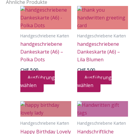
Ähnliche Produkte
Handgeschriebene Karten
Handgeschriebene Karten
handgeschriebene
handgeschriebene
Dankeskarte (A6) –
Dankeskarte (A6) –
Polka Dots
Lila Blumen
CHF
5.00
CHF
5.00
Ausführung
Ausführung
Dieses
Dieses
wählen
wählen
Produkt
Produkt
weist
weist
mehrere
mehrere
Varianten
Varianten
Handgeschriebene Karten
Handgeschriebene Karten
auf.
auf.
Happy Birthday Lovely
Handschriftliche
Die
Die