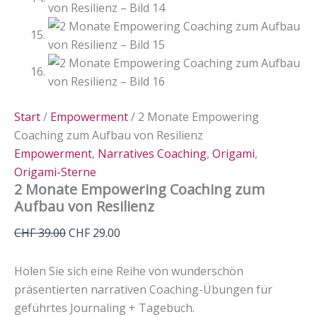
Start
/
Empowerment
/ 2 Monate Empowering
Coaching zum Aufbau von Resilienz
Empowerment
,
Narratives Coaching
,
Origami
,
Origami-Sterne
2 Monate Empowering Coaching zum
Aufbau von Resilienz
Ursprünglicher
Aktueller
CHF
39.00
CHF
29.00
Preis
Preis
war:
ist:
Holen Sie sich eine Reihe von wunderschön
CHF 39.00
CHF 29.00.
präsentierten narrativen Coaching-Übungen für
geführtes Journaling + Tagebuch.