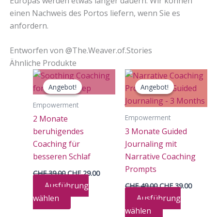
Europas werden etwas länger dauern. Wir können
einen Nachweis des Portos liefern, wenn Sie es
anfordern.
Entworfen von @The.Weaver.of.Stories
Ähnliche Produkte
Angebot!
Angebot!
Angebot!
Angebot!
Empowerment
Empowerment
2 Monate
beruhigendes
3 Monate Guided
Coaching für
Journaling mit
besseren Schlaf
Narrative Coaching
Prompts
Ursprünglicher
Aktueller
CHF
39.00
CHF
29.00
Preis
Preis
Ursprünglicher
Aktuelle
Ausführung
CHF
49.00
CHF
39.00
war:
ist:
Preis
Preis
CHF 39.00
CHF 29.00.
Dieses
wählen
Ausführung
war:
ist:
CHF 49.00
CHF 39.
Produkt
Dieses
wählen