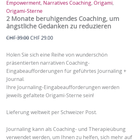
Empowerment
,
Narratives Coaching
,
Origami
,
Origami-Sterne
2 Monate beruhigendes Coaching, um
ängstliche Gedanken zu reduzieren
Ursprünglicher
Aktueller
CHF
39.00
CHF
29.00
Preis
Preis
war:
ist:
Holen Sie sich eine Reihe von wunderschön
CHF 39.00
CHF 29.00.
präsentierten narrativen Coaching-
Eingabeaufforderungen für geführtes Journaling +
Journal.
Ihre Journaling-Eingabeaufforderungen werden
jeweils gefaltete Origami-Sterne sein!
Lieferung weltweit per Schweizer Post.
Journaling kann als Coaching- und Therapieübung
verwendet werden, um Ihnen zu helfen, sich mehr auf