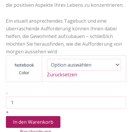
die positiven Aspekte Ihres Lebens zu konzentrieren.
Ein visuell ansprechendes Tagebuch und eine
überraschende Aufforderung können Ihnen dabei
helfen, die Gewohnheit aufzubauen – schließlich
möchten Sie herausfinden, wie die Aufforderung von
morgen aussehen wird.
Notebook
Color
Zurücksetzen
2
-
Monate
beruhigendes
Coaching,
+
um
ängstliche
In den Warenkorb
Gedanken
Beschreibung